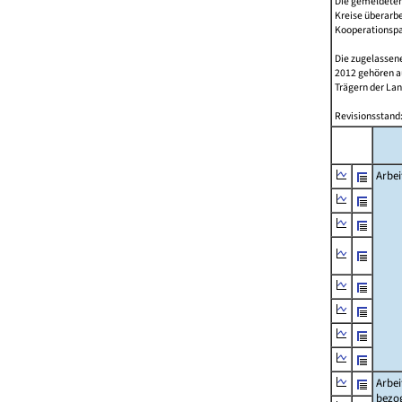
Die gemeldeten
Kreise überarbe
Kooperationspar
Die zugelassene
2012 gehören 
Trägern der Lan
Revisionsstand:
Arbei
Arbei
bezo