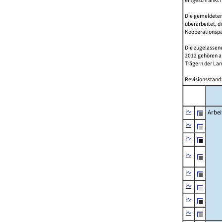
eingeschränkt 
Die gemeldeten
überarbeitet, d
Kooperationspar
Die zugelassene
2012 gehören 
Trägern der Lan
Revisionsstand:
Arbei