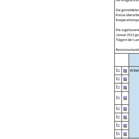
nur eingeschrä
Die gemeldeten
Kreise überarbe
Kooperationspar
Die zugelassene
Januar 2012 g
Trägern der Lan
Revisionsstand:
Arbei