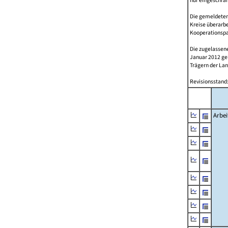
nur eingeschrä
Die gemeldeten
Kreise überarbe
Kooperationspar
Die zugelassene
Januar 2012 g
Trägern der Lan
Revisionsstand:
Arbei