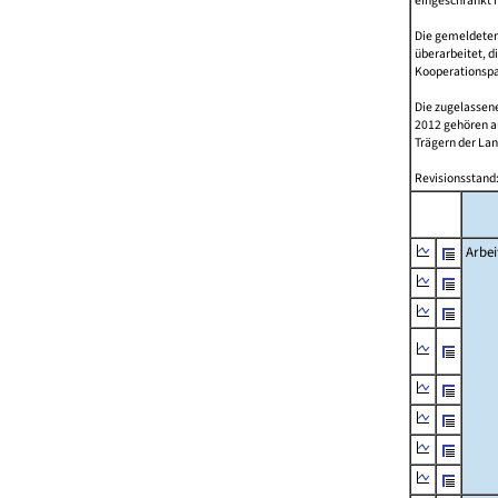
eingeschränkt 
Die gemeldeten
überarbeitet, d
Kooperationspar
Die zugelassene
2012 gehören 
Trägern der Lan
Revisionsstand:
Arbei