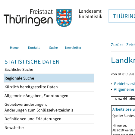
THÜRIN
Zurück
|
Zeic
Home
Kontakt
Suche
Newsletter
Landkr
STATISTISCHE DATEN
Sachliche Suche
von 01.01.1998 
Regionale Suche
▸
Gebietsver
Kürzlich bereitgestellte Daten
▸
Allgemeine
Allgemeine Angaben, Zuordnungen
Gebietsveränderungen,
Arbeitslose 
Änderungen zum Schlüsselverzeichnis
Quelle: Bundesa
Definitionen und Erläuterungen
Hinweise:
Newsletter
Ab 2010 werden 