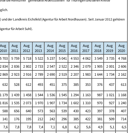
e die Kennziffer "gemeldete Arbeitsstellen" für Thüringen und deren Kreise
glich.
) und der Landkreis Eichsfeld (Agentur für Arbeit Nordhausen). Seit Januar 2012 gehören
entur für Arbeit Suhl).
Aug
Aug
Aug
Aug
Aug
Aug
Aug
Aug
Aug
Aug
Aug
2010
2011
2012
2013
2014
2015
2016
2017
2018
2019
2020
5 703
5 759
5 718
5 522
5 237
5 041
4 553
4 062
3 549
3 735
4 768
2 834
2 836
2 802
2 733
2 547
2 522
2 346
2 079
1 905
2 001
2 606
2 869
2 923
2 916
2 789
2 690
2 519
2 207
1 983
1 644
1 734
2 162
632
528
612
493
451
375
385
353
376
437
613
1 179
1 439
1 458
1 544
1 536
1 545
1 294
1 163
987
1 021
1 168
1 816
1 535
2 073
1 970
1 907
1 734
1 602
1 310
970
927
1 240
588
656
640
573
563
539
430
423
397
378
407
141
176
195
212
242
296
385
422
381
509
714
7,6
7,8
7,8
7,4
7,1
6,8
6,2
5,6
4,9
5,1
6,5