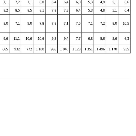
7,1
7,2
7,1
6,8
6,4
6,4
6,0
5,3
4,9
5,1
6,6
8,2
8,5
8,5
8,1
7,8
7,3
6,4
5,8
4,8
5,1
6,4
8,0
7,1
9,0
7,8
7,8
7,1
7,5
7,1
7,2
8,0
10,5
9,6
11,1
10,6
10,6
9,8
9,4
7,7
6,8
5,6
5,6
6,3
665
932
772
1 100
986
1 040
1 123
1 351
1 496
1 170
955