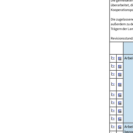
Die gemeldeten
überarbeitet, d
Kooperationspar
Die zugelassene
außerdem zu d
Trägern der Lan
Revisionsstand:
Arbei
Arbei
bezo