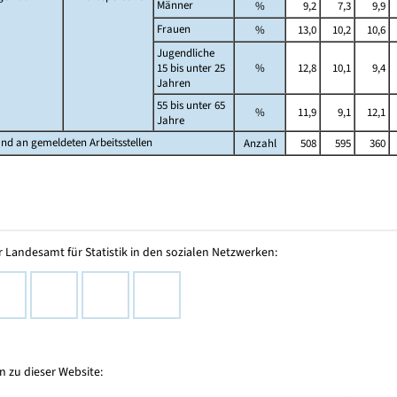
Männer
%
9,2
7,3
9,9
Frauen
%
13,0
10,2
10,6
Jugendliche
15 bis unter 25
%
12,8
10,1
9,4
Jahren
55 bis unter 65
%
11,9
9,1
12,1
Jahre
nd an gemeldeten Arbeitsstellen
Anzahl
508
595
360
 Landesamt für Statistik in den sozialen Netzwerken:
 zu dieser Website: