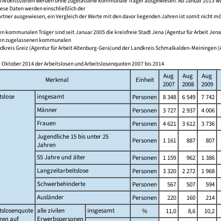
 Arbeitsstellen werden ohne zugelassene kommunale Träger ausgewiesen. Ab Januar 2013 wurd
iese Daten werden einschließlich der
tner ausgewiesen, ein Vergleich der Werte mit den davor liegenden Jahren ist somit nicht mö
n kommunalen Träger sind seit Januar 2005 die kreisfreie Stadt Jena (Agentur für Arbeit Jena
en zugelassenen kommunalen
dkreis Greiz (Agentur für Arbeit Altenburg-Gera)und der Landkreis Schmalkalden-Meiningen (Ag
 Oktober 2014 der Arbeitslosen und Arbeitslosenquoten 2007 bis 2014
Aug
Aug
Aug
Merkmal
Einheit
2007
2008
2009
tslose
insgesamt
Personen
8 348
6 549
7 742
Männer
Personen
3 727
2 937
4 006
Frauen
Personen
4 621
3 612
3 736
Jugendliche 15 bis unter 25
Personen
1 161
887
807
Jahren
55 Jahre und älter
Personen
1 159
962
1 386
Langzeitarbeitslose
Personen
3 320
2 272
1 968
Schwerbehinderte
Personen
567
507
594
Ausländer
Personen
220
160
214
tslosenquote
alle zivilen
insgesamt
%
11,0
8,6
10,2
gen auf
Erwerbspersonen