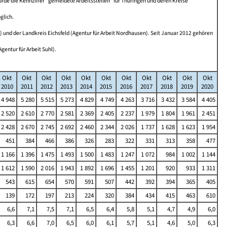
e die Kennziffer "gemeldete Arbeitsstellen" für Thüringen und deren Kreise
glich.
) und der Landkreis Eichsfeld (Agentur für Arbeit Nordhausen). Seit Januar 2012 gehören
entur für Arbeit Suhl).
Okt
Okt
Okt
Okt
Okt
Okt
Okt
Okt
Okt
Okt
Okt
2010
2011
2012
2013
2014
2015
2016
2017
2018
2019
2020
4 948
5 280
5 515
5 273
4 829
4 749
4 263
3 716
3 432
3 584
4 405
2 520
2 610
2 770
2 581
2 369
2 405
2 237
1 979
1 804
1 961
2 451
2 428
2 670
2 745
2 692
2 460
2 344
2 026
1 737
1 628
1 623
1 954
451
384
466
386
326
283
322
331
313
358
477
1 166
1 396
1 475
1 493
1 500
1 483
1 247
1 072
984
1 002
1 144
1 612
1 590
2 016
1 943
1 892
1 696
1 455
1 201
920
933
1 311
543
615
654
570
591
507
442
392
394
365
405
139
172
197
213
224
320
384
434
415
463
610
6,6
7,1
7,5
7,1
6,5
6,4
5,8
5,1
4,7
4,9
6,0
6,3
6,6
7,0
6,5
6,0
6,1
5,7
5,1
4,6
5,0
6,3