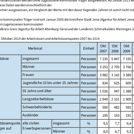
 Arbeitsstellen werden ohne zugelassene kommunale Träger ausgewiesen. Ab Januar 2013 wurd
iese Daten werden einschließlich der
tner ausgewiesen, ein Vergleich der Werte mit den davor liegenden Jahren ist somit nicht mö
n kommunalen Träger sind seit Januar 2005 die kreisfreie Stadt Jena (Agentur für Arbeit Jena
en zugelassenen kommunalen
dkreis Greiz (Agentur für Arbeit Altenburg-Gera)und der Landkreis Schmalkalden-Meiningen (Ag
 Oktober 2014 der Arbeitslosen und Arbeitslosenquoten 2007 bis 2014
Okt
Okt
Okt
Merkmal
Einheit
2007
2008
2009
tslose
insgesamt
Personen
7 235
5 847
7 155
Männer
Personen
3 253
2 705
3 766
Frauen
Personen
3 982
3 142
3 389
Jugendliche 15 bis unter 25 Jahren
Personen
834
625
609
55 Jahre und älter
Personen
1 026
947
1 388
Langzeitarbeitslose
Personen
2 949
2 101
1 909
Schwerbehinderte
Personen
500
482
592
Ausländer
Personen
195
163
191
tslosenquote
alle zivilen
insgesamt
%
9,5
7,7
9,4
gen auf
Erwerbspersonen
Männer
%
8,0
6,7
9,3