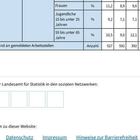
Frauen
%
11,2
8,9
9,6
Jugendliche
15 bis unter 25
%
9,2
7,1
7,1
Jahren
55 bis unter 65
%
10,5
9,0
12,1
Jahre
nd an gemeldeten Arbeitsstellen
Anzahl
527
592
392
 Landesamt für Statistik in den sozialen Netzwerken:
 zu dieser Website:
Datenschutz
Impressum
Hinweise zur Barrierefreiheit