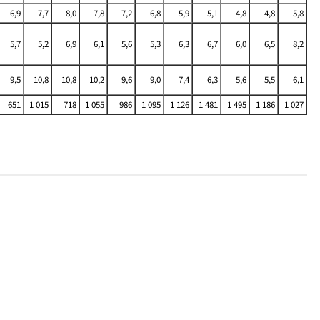
6,9
7,7
8,0
7,8
7,2
6,8
5,9
5,1
4,8
4,8
5,8
5,7
5,2
6,9
6,1
5,6
5,3
6,3
6,7
6,0
6,5
8,2
9,5
10,8
10,8
10,2
9,6
9,0
7,4
6,3
5,6
5,5
6,1
651
1 015
718
1 055
986
1 095
1 126
1 481
1 495
1 186
1 027