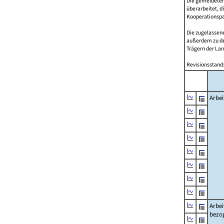
Die gemeldeten
überarbeitet, d
Kooperationspar
Die zugelassene
außerdem zu d
Trägern der Lan
Revisionsstand:
Arbei
Arbei
bezo