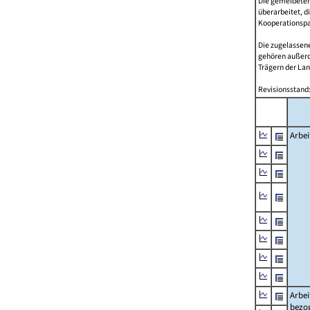
Die gemeldeten
überarbeitet, d
Kooperationspar
Die zugelassene
gehören außer
Trägern der Lan
Revisionsstand:
Arbei
Arbei
bezo