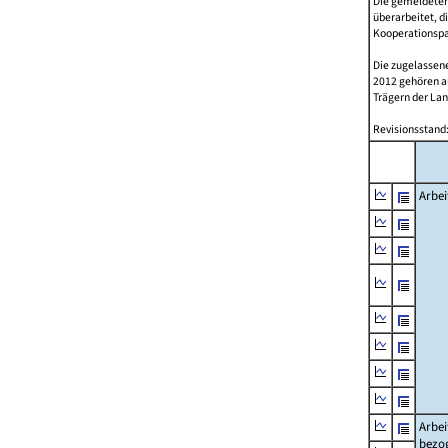
Die gemeldeten
überarbeitet, d
Kooperationspar
Die zugelassene
2012 gehören 
Trägern der Lan
Revisionsstand:
Arbei
Arbei
bezo