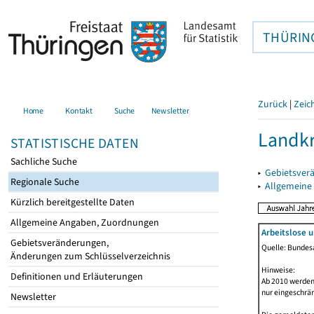
THÜRIN
Zurück
|
Zeic
Home
Kontakt
Suche
Newsletter
Landkr
STATISTISCHE DATEN
Sachliche Suche
▸
Gebietsver
Regionale Suche
▸
Allgemeine
Kürzlich bereitgestellte Daten
Allgemeine Angaben, Zuordnungen
Arbeitslose 
Gebietsveränderungen,
Quelle: Bundesa
Änderungen zum Schlüsselverzeichnis
Hinweise:
Definitionen und Erläuterungen
Ab 2010 werden 
nur eingeschrä
Newsletter