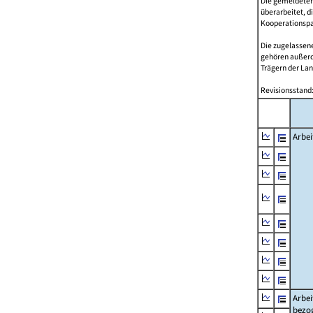
Die gemeldeten
überarbeitet, d
Kooperationspar
Die zugelassene
gehören außer
Trägern der Lan
Revisionsstand:
Arbei
Arbei
bezo