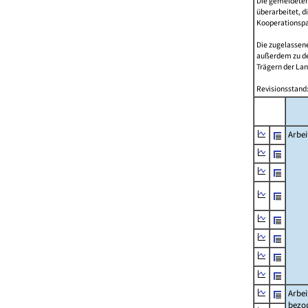
Die gemeldeten
überarbeitet, d
Kooperationspar
Die zugelassene
außerdem zu d
Trägern der Lan
Revisionsstand:
Arbei
Arbei
bezo