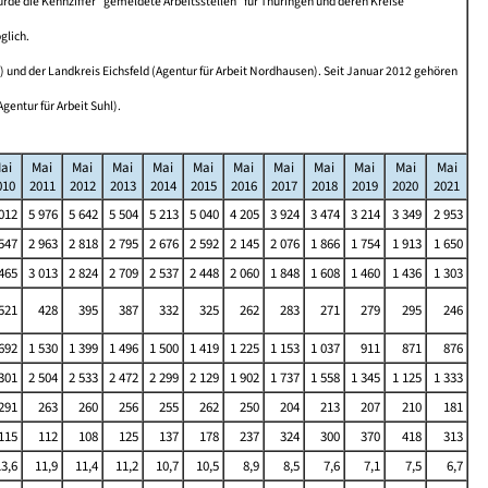
e die Kennziffer "gemeldete Arbeitsstellen" für Thüringen und deren Kreise
glich.
) und der Landkreis Eichsfeld (Agentur für Arbeit Nordhausen). Seit Januar 2012 gehören
entur für Arbeit Suhl).
ai
Mai
Mai
Mai
Mai
Mai
Mai
Mai
Mai
Mai
Mai
Mai
010
2011
2012
2013
2014
2015
2016
2017
2018
2019
2020
2021
012
5 976
5 642
5 504
5 213
5 040
4 205
3 924
3 474
3 214
3 349
2 953
547
2 963
2 818
2 795
2 676
2 592
2 145
2 076
1 866
1 754
1 913
1 650
465
3 013
2 824
2 709
2 537
2 448
2 060
1 848
1 608
1 460
1 436
1 303
521
428
395
387
332
325
262
283
271
279
295
246
692
1 530
1 399
1 496
1 500
1 419
1 225
1 153
1 037
911
871
876
301
2 504
2 533
2 472
2 299
2 129
1 902
1 737
1 558
1 345
1 125
1 333
291
263
260
256
255
262
250
204
213
207
210
181
115
112
108
125
137
178
237
324
300
370
418
313
13,6
11,9
11,4
11,2
10,7
10,5
8,9
8,5
7,6
7,1
7,5
6,7