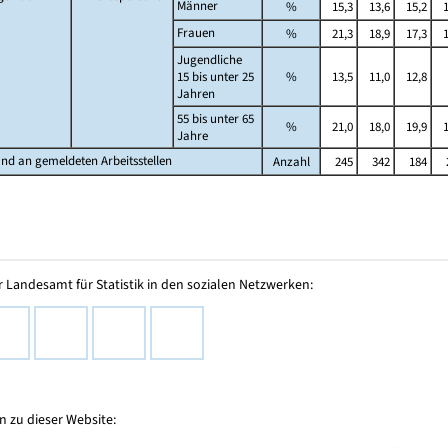
Männer
%
15,3
13,6
15,2
Frauen
%
21,3
18,9
17,3
Jugendliche
15 bis unter 25
%
13,5
11,0
12,8
Jahren
55 bis unter 65
%
21,0
18,0
19,9
Jahre
nd an gemeldeten Arbeitsstellen
Anzahl
245
342
184
 Landesamt für Statistik in den sozialen Netzwerken:
 zu dieser Website: