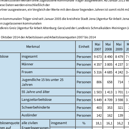
 Arbeitsstellen werden ohne zugelassene kommunale Träger ausgewiesen. Ab Januar 2013 wurd
iese Daten werden einschließlich der
tner ausgewiesen, ein Vergleich der Werte mit den davor liegenden Jahren ist somit nicht mö
n kommunalen Träger sind seit Januar 2005 die kreisfreie Stadt Jena (Agentur für Arbeit Jena
en zugelassenen kommunalen
dkreis Greiz (Agentur für Arbeit Altenburg-Gera)und der Landkreis Schmalkalden-Meiningen (Ag
 Oktober 2014 der Arbeitslosen und Arbeitslosenquoten 2007 bis 2014
Mai
Mai
Mai
M
Merkmal
Einheit
2007
2008
2009
2
tslose
insgesamt
Personen
9 673
8 490
8 479
7 
Männer
Personen
4 357
3 805
4 237
3 
Frauen
Personen
5 316
4 685
4 242
3 
Jugendliche 15 bis unter 25
Personen
806
658
714
Jahren
55 Jahre und älter
Personen
1 503
1 413
1 701
1 
Langzeitarbeitslose
Personen
5 449
4 709
3 598
3 
Schwerbehinderte
Personen
403
353
321
Ausländer
Personen
142
162
139
tslosenquote
alle zivilen
insgesamt
%
18,1
16,1
16,2
gen auf
Erwerbspersonen