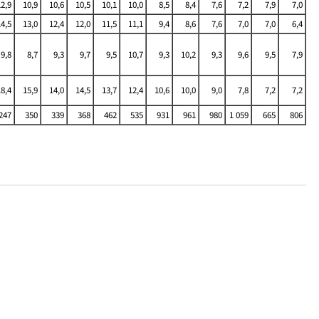
12,9
10,9
10,6
10,5
10,1
10,0
8,5
8,4
7,6
7,2
7,9
7,0
14,5
13,0
12,4
12,0
11,5
11,1
9,4
8,6
7,6
7,0
7,0
6,4
9,8
8,7
9,3
9,7
9,5
10,7
9,3
10,2
9,3
9,6
9,5
7,9
18,4
15,9
14,0
14,5
13,7
12,4
10,6
10,0
9,0
7,8
7,2
7,2
247
350
339
368
462
535
931
961
980
1 059
665
806