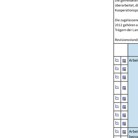
Die gemeldeten
überarbeitet, d
Kooperationspar
Die zugelassene
2012 gehören 
Trägern der Lan
Revisionsstand:
Arbei
Arbei
bezo