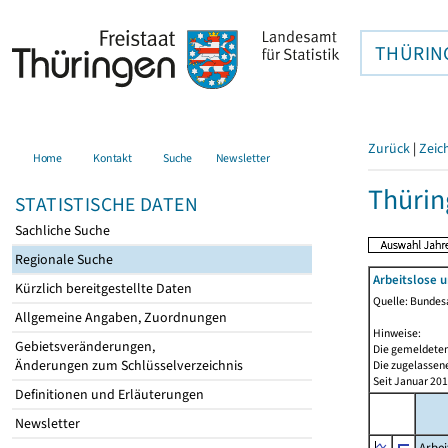
THÜRIN
Zurück
|
Zeic
Home
Kontakt
Suche
Newsletter
Thürin
STATISTISCHE DATEN
Sachliche Suche
Regionale Suche
Arbeitslose 
Kürzlich bereitgestellte Daten
Quelle: Bundesa
Allgemeine Angaben, Zuordnungen
Hinweise:
Gebietsveränderungen,
Die gemeldeten
Änderungen zum Schlüsselverzeichnis
Die zugelassene
Seit Januar 20
Definitionen und Erläuterungen
Newsletter
Arbei