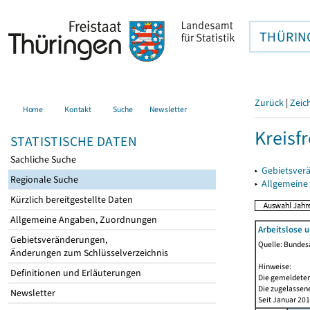
THÜRIN
Zurück
|
Zeic
Home
Kontakt
Suche
Newsletter
Kreisf
STATISTISCHE DATEN
Sachliche Suche
▸
Gebietsverä
Regionale Suche
▸
Allgemeine
Kürzlich bereitgestellte Daten
Allgemeine Angaben, Zuordnungen
Arbeitslose 
Gebietsveränderungen,
Quelle: Bundesa
Änderungen zum Schlüsselverzeichnis
Hinweise:
Definitionen und Erläuterungen
Die gemeldeten
Die zugelassene
Newsletter
Seit Januar 20