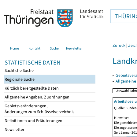
THÜRIN
Zurück
|
Zeic
Home
Kontakt
Suche
Newsletter
Landkr
STATISTISCHE DATEN
Sachliche Suche
▸
Gebietsver
Regionale Suche
▸
Allgemeine
Kürzlich bereitgestellte Daten
Allgemeine Angaben, Zuordnungen
Arbeitslose 
Gebietsveränderungen,
Quelle: Bundesa
Änderungen zum Schlüsselverzeichnis
Hinweise:
Definitionen und Erläuterungen
Die gemeldeten
Die zugelassene
Newsletter
Seit Januar 20