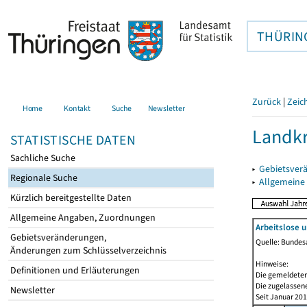
THÜRIN
Zurück
|
Zeic
Home
Kontakt
Suche
Newsletter
Landkr
STATISTISCHE DATEN
Sachliche Suche
▸
Gebietsver
Regionale Suche
▸
Allgemeine
Kürzlich bereitgestellte Daten
Allgemeine Angaben, Zuordnungen
Arbeitslose 
Gebietsveränderungen,
Quelle: Bundesa
Änderungen zum Schlüsselverzeichnis
Hinweise:
Definitionen und Erläuterungen
Die gemeldeten
Die zugelassene
Newsletter
Seit Januar 20