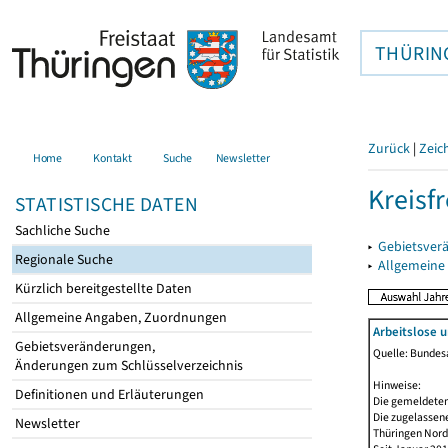
THÜRIN
Zurück
|
Zeic
Home
Kontakt
Suche
Newsletter
Kreisfr
STATISTISCHE DATEN
Sachliche Suche
▸
Gebietsverä
Regionale Suche
▸
Allgemeine
Kürzlich bereitgestellte Daten
Allgemeine Angaben, Zuordnungen
Arbeitslose 
Gebietsveränderungen,
Quelle: Bundesa
Änderungen zum Schlüsselverzeichnis
Hinweise:
Definitionen und Erläuterungen
Die gemeldeten
Die zugelassene
Newsletter
Thüringen Nord