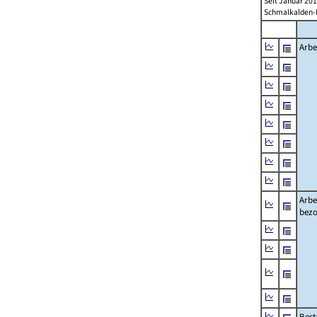
Seit Januar 20
Schmalkalden-M
Arbe
Arbe
bezo
Best