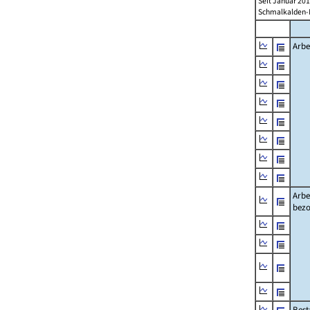
Seit Januar 20
Schmalkalden-M
Arbe
Arbe
bezo
Best