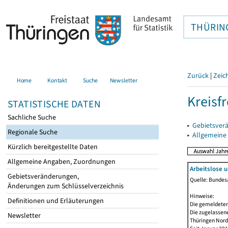
THÜRIN
Zurück
|
Zeic
Home
Kontakt
Suche
Newsletter
Kreisfr
STATISTISCHE DATEN
Sachliche Suche
▸
Gebietsverä
Regionale Suche
▸
Allgemeine
Kürzlich bereitgestellte Daten
Allgemeine Angaben, Zuordnungen
Arbeitslose 
Gebietsveränderungen,
Quelle: Bundesa
Änderungen zum Schlüsselverzeichnis
Hinweise:
Definitionen und Erläuterungen
Die gemeldeten
Die zugelassene
Newsletter
Thüringen Nord