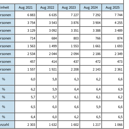
inheit
Aug 2021
Aug 2022
Aug 2023
Aug 2024
Aug 2025
rsonen
6 883
6 635
7 227
7 292
7 744
rsonen
3 754
3 543
3 876
3 904
4 255
rsonen
3 129
3 092
3 351
3 388
3 489
rsonen
714
684
803
766
874
rsonen
1 563
1 499
1 553
1 661
1 693
rsonen
2 534
2 044
2 094
2 186
2 349
rsonen
457
414
437
472
473
rsonen
1 557
1 921
2 208
2 143
2 361
%
6,0
5,8
6,3
6,2
6,6
%
6,2
5,9
6,4
6,4
6,9
%
5,7
5,7
6,1
6,1
6,2
%
6,5
6,0
6,6
5,9
6,6
%
6,4
6,0
6,2
6,5
6,5
Anzahl
2 303
1 632
1 602
1 217
1 066