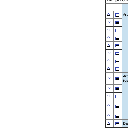
Thüringen Südw
Arb
Arb
be
Bes