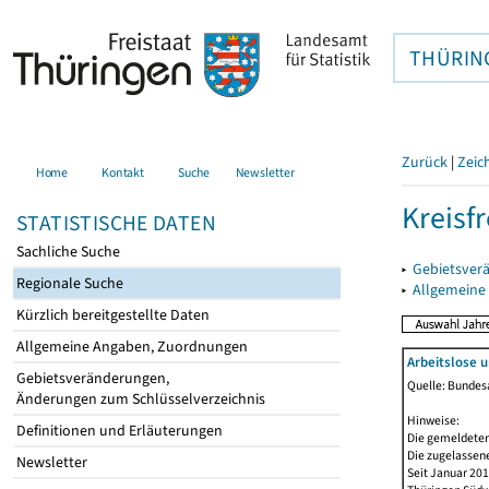
THÜRIN
Zurück
|
Zeic
Home
Kontakt
Suche
Newsletter
Kreisfr
STATISTISCHE DATEN
Sachliche Suche
▸
Gebietsverä
Regionale Suche
▸
Allgemeine
Kürzlich bereitgestellte Daten
Allgemeine Angaben, Zuordnungen
Arbeitslose 
Gebietsveränderungen,
Quelle: Bundesa
Änderungen zum Schlüsselverzeichnis
Hinweise:
Definitionen und Erläuterungen
Die gemeldeten
Die zugelassene
Newsletter
Seit Januar 20