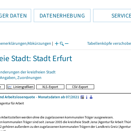
GER DATEN
DATENERHEBUNG
SERVIC
henerklärungen/Abkürzungen
|
Tabellenköpfe verschob
eie Stadt: Stadt Erfurt
nderungen der kreisfreien Stadt
 Angaben, Zuordnungen
und Arbeitslosenquote - Monatsdaten ab 07/2021
gentur für Arbeit
 Arbeitsstellen werden ohne die zugelassenen kommunalen Träger ausgewiesen.
n kommunalen Träger sind seit Januar 2005 die kreisfreie Stadt Jena (Agentur für Arbeit Thüri
12 gehören außerdem zu den zugelassenen kommunalen Trägern der Landkreis Greiz (Agentur f