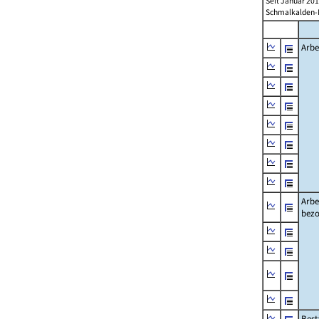
Seit Januar 20
Schmalkalden-M
Arbe
Arbe
bezo
Best