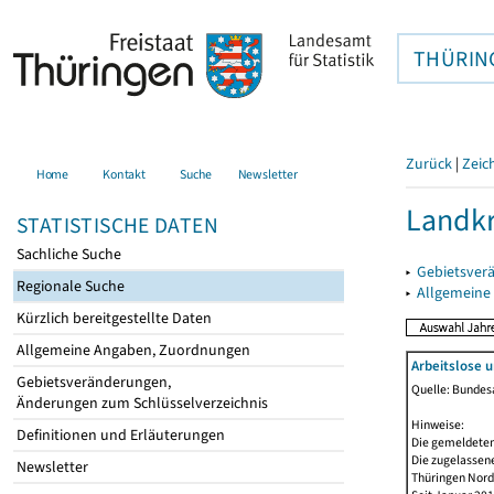
THÜRIN
Zurück
|
Zeic
Home
Kontakt
Suche
Newsletter
Landkr
STATISTISCHE DATEN
Sachliche Suche
▸
Gebietsver
Regionale Suche
▸
Allgemeine
Kürzlich bereitgestellte Daten
Allgemeine Angaben, Zuordnungen
Arbeitslose 
Gebietsveränderungen,
Quelle: Bundesa
Änderungen zum Schlüsselverzeichnis
Hinweise:
Definitionen und Erläuterungen
Die gemeldeten
Die zugelassene
Newsletter
Thüringen Nord