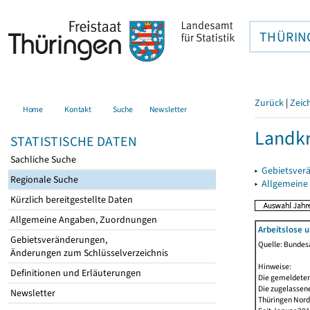
THÜRIN
Zurück
|
Zeic
Home
Kontakt
Suche
Newsletter
Landkr
STATISTISCHE DATEN
Sachliche Suche
▸
Gebietsver
Regionale Suche
▸
Allgemeine
Kürzlich bereitgestellte Daten
Allgemeine Angaben, Zuordnungen
Arbeitslose 
Gebietsveränderungen,
Quelle: Bundesa
Änderungen zum Schlüsselverzeichnis
Hinweise:
Definitionen und Erläuterungen
Die gemeldeten
Die zugelassene
Newsletter
Thüringen Nord