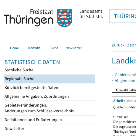
THÜRIN
Zurück
|
Zeic
Home
Kontakt
Suche
Newsletter
Landkr
STATISTISCHE DATEN
Sachliche Suche
▸
Gebietsver
Regionale Suche
▸
Allgemeine
Kürzlich bereitgestellte Daten
Allgemeine Angaben, Zuordnungen
Arbeitslose 
Gebietsveränderungen,
Quelle: Bundesa
Änderungen zum Schlüsselverzeichnis
Hinweise:
Definitionen und Erläuterungen
Die gemeldeten
Die zugelassene
Newsletter
Thüringen Nord