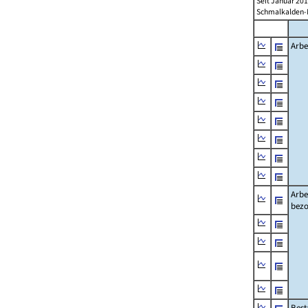
Seit Januar 20
Schmalkalden-M
Arbe
Arbe
bezo
Best