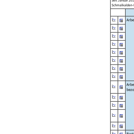
Seit Januar 20
Schmalkalden-M
Arbe
Arbe
bezo
Best