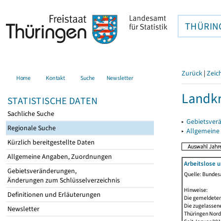
THÜRIN
Zurück
|
Zeic
Home
Kontakt
Suche
Newsletter
Landkr
STATISTISCHE DATEN
Sachliche Suche
▸
Gebietsver
Regionale Suche
▸
Allgemeine
Kürzlich bereitgestellte Daten
Allgemeine Angaben, Zuordnungen
Arbeitslose 
Gebietsveränderungen,
Quelle: Bundesa
Änderungen zum Schlüsselverzeichnis
Hinweise:
Definitionen und Erläuterungen
Die gemeldeten
Die zugelassene
Newsletter
Thüringen Nord