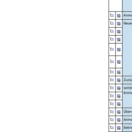
Anme
Neue
Zuzü
sonst
Anme
Über
Anme
Betr