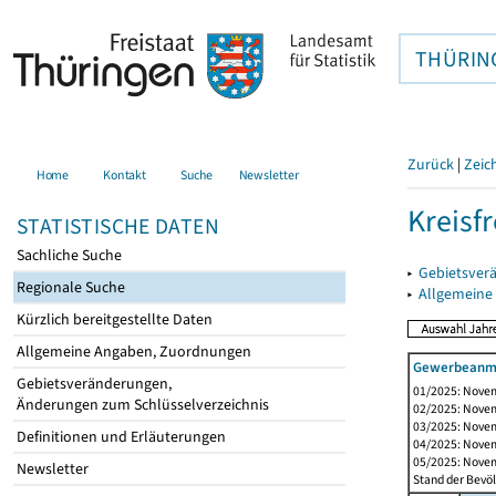
THÜRIN
Zurück
|
Zeic
Home
Kontakt
Suche
Newsletter
Kreisf
STATISTISCHE DATEN
Sachliche Suche
▸
Gebietsverä
Regionale Suche
▸
Allgemeine
Kürzlich bereitgestellte Daten
Allgemeine Angaben, Zuordnungen
Gewerbeanme
Gebietsveränderungen,
01/2025: Novem
Änderungen zum Schlüsselverzeichnis
02/2025: Novem
03/2025: Novem
Definitionen und Erläuterungen
04/2025: Novem
05/2025: Novem
Newsletter
Stand der Bevöl