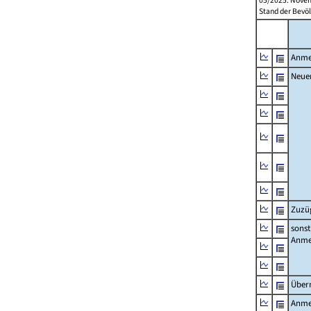
05/2025: Novem
Stand der Bevöl
Anme
Neue
Zuzü
sonst
Anme
Über
Anme