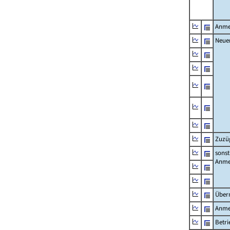
Anme
Neue
Zuzü
sonst
Anme
Über
Anme
Betr