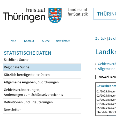
THÜRIN
Zurück
|
Zeic
Home
Kontakt
Suche
Newsletter
Landkr
STATISTISCHE DATEN
Sachliche Suche
▸
Gebietsver
Regionale Suche
▸
Allgemeine
Kürzlich bereitgestellte Daten
Allgemeine Angaben, Zuordnungen
Gewerbeanme
Gebietsveränderungen,
01/2025: Novem
Änderungen zum Schlüsselverzeichnis
02/2025: Novem
03/2025: Novem
Definitionen und Erläuterungen
04/2025: Novem
05/2025: Novem
Newsletter
Stand der Bevöl