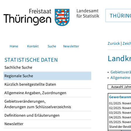
THÜRIN
Zurück
|
Zeic
Home
Kontakt
Suche
Newsletter
Landkr
STATISTISCHE DATEN
Sachliche Suche
▸
Gebietsver
Regionale Suche
▸
Allgemeine
Kürzlich bereitgestellte Daten
Allgemeine Angaben, Zuordnungen
Gewerbeanme
Gebietsveränderungen,
01/2025: Novem
Änderungen zum Schlüsselverzeichnis
02/2025: Novem
03/2025: Novem
Definitionen und Erläuterungen
04/2025: Novem
05/2025: Novem
Newsletter
Stand der Bevöl