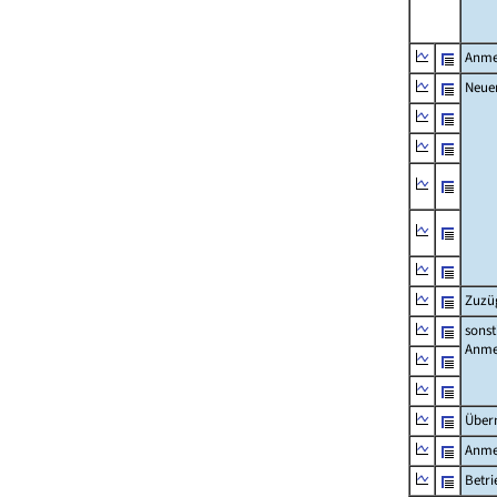
Anme
Neue
Zuzü
sonst
Anme
Über
Anme
Betr