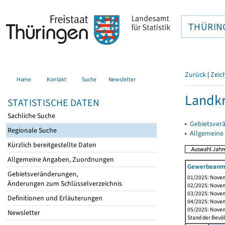
THÜRIN
Zurück
|
Zeic
Home
Kontakt
Suche
Newsletter
Landkr
STATISTISCHE DATEN
Sachliche Suche
▸
Gebietsver
Regionale Suche
▸
Allgemeine
Kürzlich bereitgestellte Daten
Allgemeine Angaben, Zuordnungen
Gewerbeanme
Gebietsveränderungen,
01/2025: Novem
Änderungen zum Schlüsselverzeichnis
02/2025: Novem
03/2025: Novem
Definitionen und Erläuterungen
04/2025: Novem
05/2025: Novem
Newsletter
Stand der Bevöl