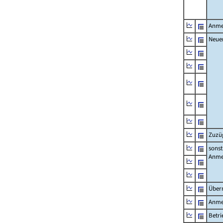
Anme
Neue
Zuzü
sonst
Anme
Über
Anme
Betr