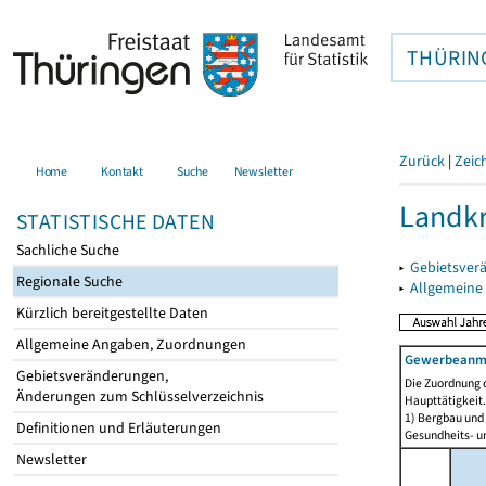
THÜRIN
Zurück
|
Zeic
Home
Kontakt
Suche
Newsletter
Landkr
STATISTISCHE DATEN
Sachliche Suche
▸
Gebietsver
Regionale Suche
▸
Allgemeine
Kürzlich bereitgestellte Daten
Allgemeine Angaben, Zuordnungen
Gewerbeanmel
Gebietsveränderungen,
Die Zuordnung d
Änderungen zum Schlüsselverzeichnis
Haupttätigkeit.
1) Bergbau und
Definitionen und Erläuterungen
Gesundheits- un
Newsletter