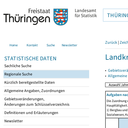
THÜRIN
Zurück
|
Zeic
Home
Kontakt
Suche
Newsletter
Landkr
STATISTISCHE DATEN
Sachliche Suche
▸
Gebietsver
Regionale Suche
▸
Allgemeine
Kürzlich bereitgestellte Daten
Allgemeine Angaben, Zuordnungen
Aufgaben nac
Gebietsveränderungen,
Die Zuordnung d
Änderungen zum Schlüsselverzeichnis
Haupttätigkeit.
1) Bergbau und
Definitionen und Erläuterungen
Sozialwesen, Ku
Newsletter