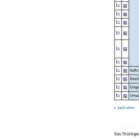
Auftr
Besch
Entge
Umsat
▴
nach oben
Das Thüringer