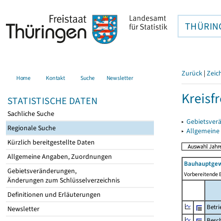
THÜRIN
Zurück
|
Zeic
Home
Kontakt
Suche
Newsletter
Kreisfr
STATISTISCHE DATEN
Sachliche Suche
▸
Gebietsverä
Regionale Suche
▸
Allgemeine
Kürzlich bereitgestellte Daten
Allgemeine Angaben, Zuordnungen
Bauhauptgew
Gebietsveränderungen,
Vorbereitende 
Änderungen zum Schlüsselverzeichnis
Definitionen und Erläuterungen
Betri
Newsletter
Besch