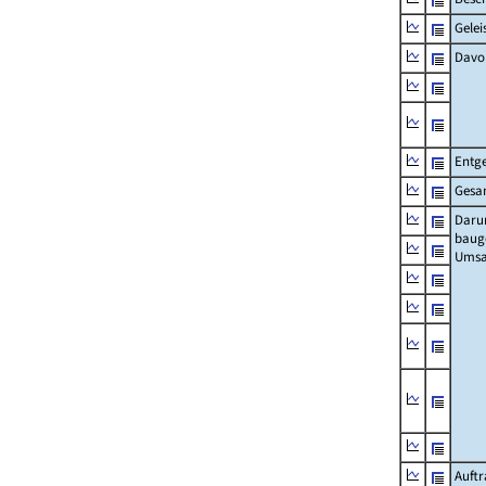
Gelei
Davo
Entge
Gesa
Daru
baug
Umsa
Auft