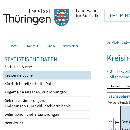
THÜRIN
Zurück
|
Zeic
Home
Kontakt
Suche
Newsletter
Kreisfr
STATISTISCHE DATEN
Sachliche Suche
▸
Gebietsverä
Regionale Suche
▸
Allgemeine
Kürzlich bereitgestellte Daten
Allgemeine Angaben, Zuordnungen
Bauhauptgew
Gebietsveränderungen,
Vorbereitende 
Änderungen zum Schlüsselverzeichnis
Definitionen und Erläuterungen
Betri
Newsletter
Besch