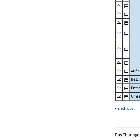
Auftr
Besch
Entge
Umsat
▴
nach oben
Das Thüringer