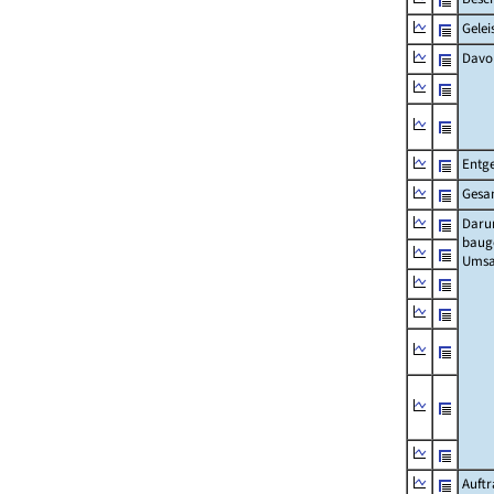
Gelei
Davo
Entge
Gesa
Daru
baug
Umsa
Auft