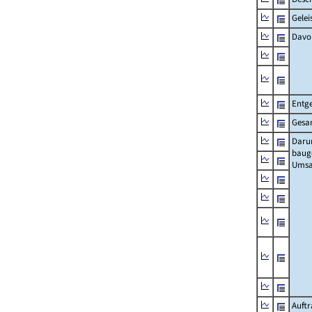
Gelei
Davo
Entge
Gesa
Daru
baug
Umsa
Auft