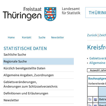
THÜRIN
Zurück
|
Zeic
Home
Kontakt
Suche
Newsletter
Kreisfr
STATISTISCHE DATEN
Sachliche Suche
▸
Gebietsverä
Regionale Suche
▸
Allgemeine
Kürzlich bereitgestellte Daten
Allgemeine Angaben, Zuordnungen
Bauhauptgew
Gebietsveränderungen,
Vorbereitende 
Änderungen zum Schlüsselverzeichnis
Definitionen und Erläuterungen
Betri
Newsletter
Besch