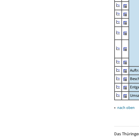
Auftr
Besch
Entge
Umsat
▴
nach oben
Das Thüringer