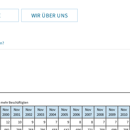
E
WIR ÜBER UNS
en?
d mehr Beschäftigten
Nov
Nov
Nov
Nov
Nov
Nov
Nov
Nov
Nov
Nov
Nov
2000
2001
2002
2003
2004
2005
2006
2007
2008
2009
2010
12
10
9
9
7
9
8
8
7
7
7
981
788
758
786
658
642
690
721
700
699
705