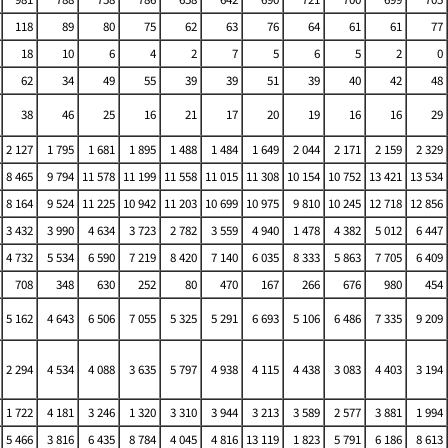
118
89
80
75
62
63
76
64
61
61
77
18
10
6
4
2
7
5
6
5
2
0
62
34
49
55
39
39
51
39
40
42
48
38
46
25
16
21
17
20
19
16
16
29
2 127
1 795
1 681
1 895
1 488
1 484
1 649
2 044
2 171
2 159
2 329
8 465
9 794
11 578
11 199
11 558
11 015
11 308
10 154
10 752
13 421
13 534
8 164
9 524
11 225
10 942
11 203
10 699
10 975
9 810
10 245
12 718
12 856
3 432
3 990
4 634
3 723
2 782
3 559
4 940
1 478
4 382
5 012
6 447
4 732
5 534
6 590
7 219
8 420
7 140
6 035
8 333
5 863
7 705
6 409
708
348
630
252
80
470
167
266
676
980
454
5 162
4 643
6 506
7 055
5 325
5 291
6 693
5 106
6 486
7 335
9 209
2 294
4 534
4 088
3 635
5 797
4 938
4 115
4 438
3 083
4 403
3 194
1 722
4 181
3 246
1 320
3 310
3 944
3 213
3 589
2 577
3 881
1 994
5 466
3 816
6 435
8 784
4 045
4 816
13 119
1 823
5 791
6 186
8 613