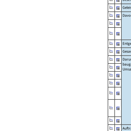
Gelei
Davo
Entge
Gesa
Daru
baug
Umsa
Auft