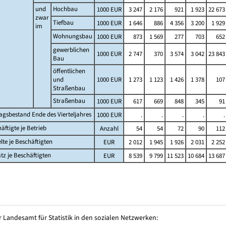
und
Hochbau
1000 EUR
3 247
2 176
921
1 923
22 673
zwar
Tiefbau
1000 EUR
1 646
886
4 356
3 200
1 929
im
Wohnungsbau
1000 EUR
873
1 569
277
703
652
gewerblichen
1000 EUR
2 747
370
3 574
3 042
23 843
Bau
öffentlichen
und
1000 EUR
1 273
1 123
1 426
1 378
107
Straßenbau
Straßenbau
1000 EUR
617
669
848
345
91
agsbestand Ende des Vierteljahres
1000 EUR
.
.
.
.
.
äftigte je Betrieb
Anzahl
54
54
72
90
112
lte je Beschäftigten
EUR
2 012
1 945
1 926
2 031
2 252
z je Beschäftigten
EUR
8 539
9 799
11 523
10 684
13 687
 Landesamt für Statistik in den sozialen Netzwerken: