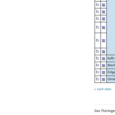
Auftr
Besch
Entge
Umsat
▴
nach oben
Das Thüringer