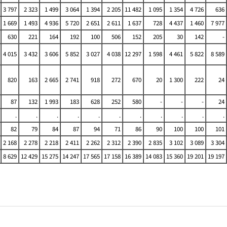
3 797
2 323
1 499
3 064
1 394
2 205
11 482
1 095
1 354
4 726
636
1 669
1 493
4 936
5 720
2 651
2 611
1 637
728
4 437
1 460
7 977
630
221
164
192
100
506
152
205
30
142
-
4 015
3 432
3 606
5 852
3 027
4 038
12 297
1 598
4 461
5 822
8 589
820
163
2 665
2 741
918
272
670
20
1 300
222
24
87
132
1 993
183
628
252
580
-
-
-
24
.
.
.
.
.
.
.
.
.
.
.
82
79
84
87
94
71
86
90
100
100
101
2 168
2 278
2 218
2 411
2 262
2 312
2 390
2 835
3 102
3 089
3 304
8 629
12 429
15 275
14 247
17 565
17 158
16 389
14 083
15 360
19 201
19 197