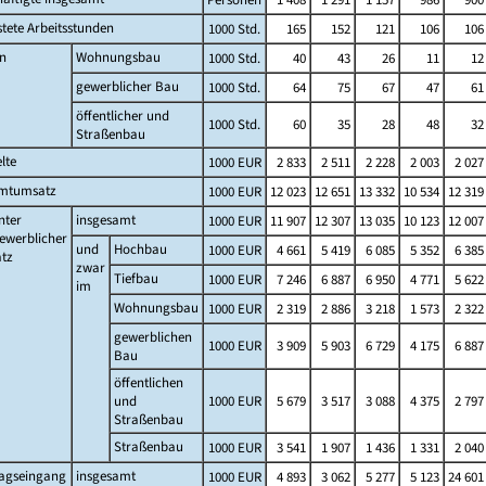
stete Arbeitsstunden
1000 Std.
165
152
121
106
106
n
Wohnungsbau
1000 Std.
40
43
26
11
12
gewerblicher Bau
1000 Std.
64
75
67
47
61
öffentlicher und
1000 Std.
60
35
28
48
32
Straßenbau
lte
1000 EUR
2 833
2 511
2 228
2 003
2 027
mtumsatz
1000 EUR
12 023
12 651
13 332
10 534
12 319
nter
insgesamt
1000 EUR
11 907
12 307
13 035
10 123
12 007
ewerblicher
und
Hochbau
1000 EUR
4 661
5 419
6 085
5 352
6 385
tz
zwar
Tiefbau
1000 EUR
7 246
6 887
6 950
4 771
5 622
im
Wohnungsbau
1000 EUR
2 319
2 886
3 218
1 573
2 322
gewerblichen
1000 EUR
3 909
5 903
6 729
4 175
6 887
Bau
öffentlichen
und
1000 EUR
5 679
3 517
3 088
4 375
2 797
Straßenbau
Straßenbau
1000 EUR
3 541
1 907
1 436
1 331
2 040
ragseingang
insgesamt
1000 EUR
4 893
3 062
5 277
5 123
24 601