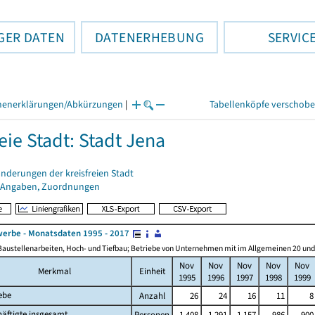
GER DATEN
DATENERHEBUNG
SERVIC
henerklärungen/Abkürzungen
|
Tabellenköpfe verschob
eie Stadt: Stadt Jena
nderungen der kreisfreien Stadt
 Angaben, Zuordnungen
erbe - Monatsdaten 1995 - 2017
Baustellenarbeiten, Hoch- und Tiefbau; Betriebe von Unternehmen mit im Allgemeinen 20 un
Nov
Nov
Nov
Nov
Nov
Merkmal
Einheit
1995
1996
1997
1998
1999
ebe
Anzahl
26
24
16
11
8
äftigte insgesamt
Personen
1 408
1 291
1 157
986
900