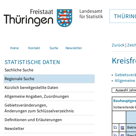
THÜRIN
Zurück
|
Zeic
Home
Kontakt
Suche
Newsletter
Kreisfr
STATISTISCHE DATEN
Sachliche Suche
▸
Gebietsverä
Regionale Suche
▸
Allgemeine
Kürzlich bereitgestellte Daten
Allgemeine Angaben, Zuordnungen
Bauhauptgew
Gebietsveränderungen,
Vorbereitende 
Änderungen zum Schlüsselverzeichnis
Definitionen und Erläuterungen
Betri
Newsletter
Besch