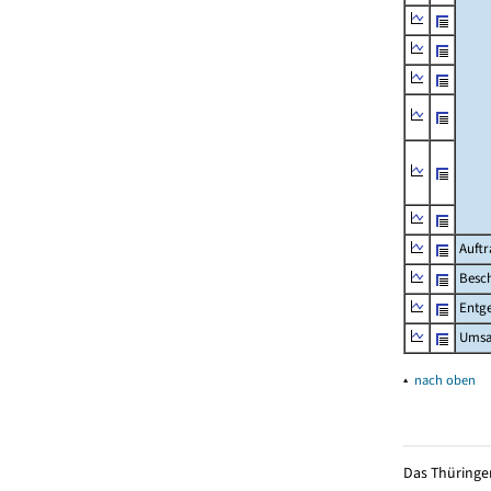
Auftr
Besch
Entge
Umsat
▴
nach oben
Das Thüringer