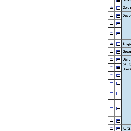
Gelei
Davo
Entge
Gesa
Daru
baug
Umsa
Auft