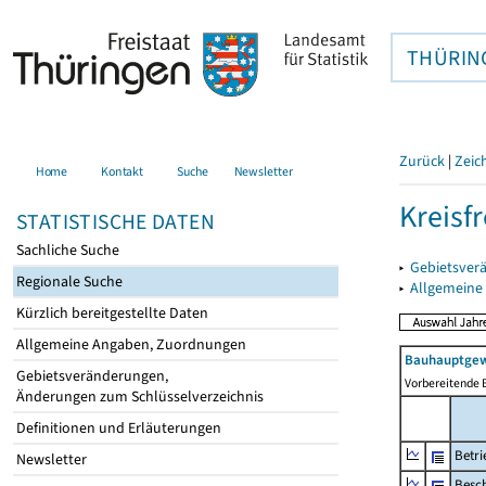
THÜRIN
Zurück
|
Zeic
Home
Kontakt
Suche
Newsletter
Kreisfr
STATISTISCHE DATEN
Sachliche Suche
▸
Gebietsverä
Regionale Suche
▸
Allgemeine
Kürzlich bereitgestellte Daten
Allgemeine Angaben, Zuordnungen
Bauhauptgew
Gebietsveränderungen,
Vorbereitende 
Änderungen zum Schlüsselverzeichnis
Definitionen und Erläuterungen
Betri
Newsletter
Besch