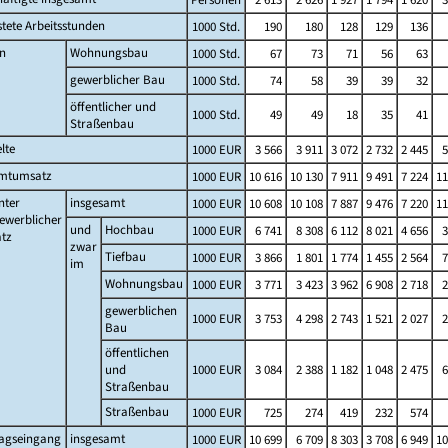
stete Arbeitsstunden
1000 Std.
190
180
128
129
136
n
Wohnungsbau
1000 Std.
67
73
71
56
63
gewerblicher Bau
1000 Std.
74
58
39
39
32
öffentlicher und
1000 Std.
49
49
18
35
41
Straßenbau
lte
1000 EUR
3 566
3 911
3 072
2 732
2 445
5
mtumsatz
1000 EUR
10 616
10 130
7 911
9 491
7 224
11
nter
insgesamt
1000 EUR
10 608
10 108
7 887
9 476
7 220
11
ewerblicher
und
Hochbau
1000 EUR
6 741
8 308
6 112
8 021
4 656
3
tz
zwar
Tiefbau
1000 EUR
3 866
1 801
1 774
1 455
2 564
7
im
Wohnungsbau
1000 EUR
3 771
3 423
3 962
6 908
2 718
2
gewerblichen
1000 EUR
3 753
4 298
2 743
1 521
2 027
2
Bau
öffentlichen
und
1000 EUR
3 084
2 388
1 182
1 048
2 475
6
Straßenbau
Straßenbau
1000 EUR
725
274
419
232
574
ragseingang
insgesamt
1000 EUR
10 699
6 709
8 303
3 708
6 949
10