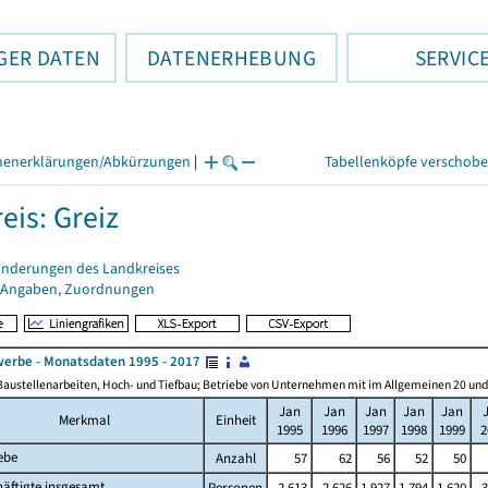
GER DATEN
DATENERHEBUNG
SERVIC
henerklärungen/Abkürzungen
|
Tabellenköpfe verschob
eis: Greiz
änderungen des Landkreises
 Angaben, Zuordnungen
erbe - Monatsdaten 1995 - 2017
Baustellenarbeiten, Hoch- und Tiefbau; Betriebe von Unternehmen mit im Allgemeinen 20 un
Jan
Jan
Jan
Jan
Jan
Merkmal
Einheit
1995
1996
1997
1998
1999
2
ebe
Anzahl
57
62
56
52
50
äftigte insgesamt
Personen
2 613
2 626
1 927
1 794
1 620
3