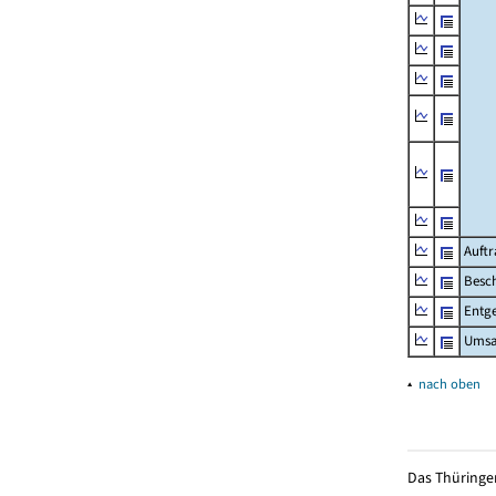
Auftr
Besch
Entge
Umsat
▴
nach oben
Das Thüringer