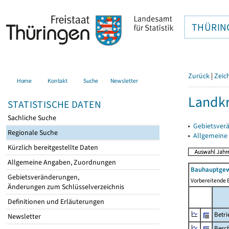
THÜRIN
Zurück
|
Zeic
Home
Kontakt
Suche
Newsletter
Landkr
STATISTISCHE DATEN
Sachliche Suche
▸
Gebietsver
Regionale Suche
▸
Allgemeine
Kürzlich bereitgestellte Daten
Allgemeine Angaben, Zuordnungen
Bauhauptgew
Gebietsveränderungen,
Vorbereitende 
Änderungen zum Schlüsselverzeichnis
Definitionen und Erläuterungen
Betri
Newsletter
Besch