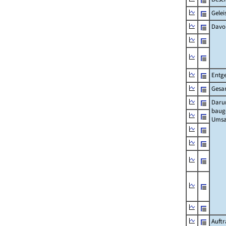
Gelei
Davo
Entge
Gesa
Daru
baug
Umsa
Auft