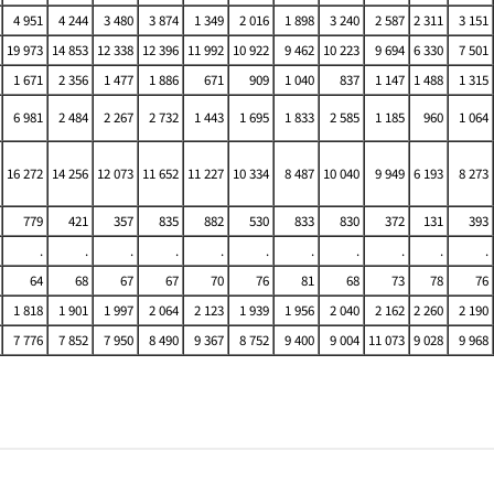
4 951
4 244
3 480
3 874
1 349
2 016
1 898
3 240
2 587
2 311
3 151
19 973
14 853
12 338
12 396
11 992
10 922
9 462
10 223
9 694
6 330
7 501
1 671
2 356
1 477
1 886
671
909
1 040
837
1 147
1 488
1 315
6 981
2 484
2 267
2 732
1 443
1 695
1 833
2 585
1 185
960
1 064
16 272
14 256
12 073
11 652
11 227
10 334
8 487
10 040
9 949
6 193
8 273
779
421
357
835
882
530
833
830
372
131
393
.
.
.
.
.
.
.
.
.
.
.
64
68
67
67
70
76
81
68
73
78
76
1 818
1 901
1 997
2 064
2 123
1 939
1 956
2 040
2 162
2 260
2 190
7 776
7 852
7 950
8 490
9 367
8 752
9 400
9 004
11 073
9 028
9 968