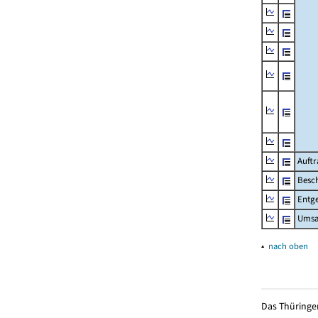
Auftr
Besch
Entge
Umsat
▴
nach oben
Das Thüringer