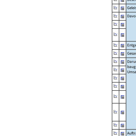
Gelei
Davo
Entge
Gesa
Daru
baug
Umsa
Auft