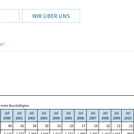
E
WIR ÜBER UNS
en?
d mehr Beschäftigten
Jul
Jul
Jul
Jul
Jul
Jul
Jul
Jul
Jul
Jul
Jul
2000
2001
2002
2003
2004
2005
2006
2007
2008
2009
2010
49
41
34
30
23
18
17
19
16
13
13
3 129
2 777
2 294
2 019
1 614
1 374
1 380
1 300
1 162
1 015
994