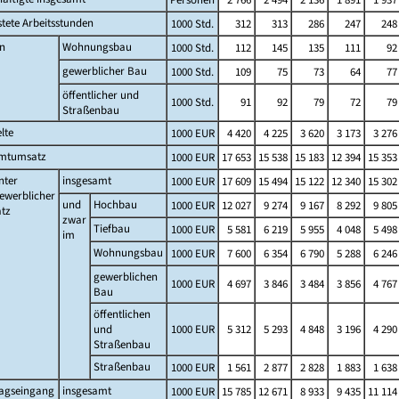
stete Arbeitsstunden
1000 Std.
312
313
286
247
248
n
Wohnungsbau
1000 Std.
112
145
135
111
92
gewerblicher Bau
1000 Std.
109
75
73
64
77
öffentlicher und
1000 Std.
91
92
79
72
79
Straßenbau
lte
1000 EUR
4 420
4 225
3 620
3 173
3 276
mtumsatz
1000 EUR
17 653
15 538
15 183
12 394
15 353
nter
insgesamt
1000 EUR
17 609
15 494
15 122
12 340
15 302
ewerblicher
und
Hochbau
1000 EUR
12 027
9 274
9 167
8 292
9 805
tz
zwar
Tiefbau
1000 EUR
5 581
6 219
5 955
4 048
5 498
im
Wohnungsbau
1000 EUR
7 600
6 354
6 790
5 288
6 246
gewerblichen
1000 EUR
4 697
3 846
3 484
3 856
4 767
Bau
öffentlichen
und
1000 EUR
5 312
5 293
4 848
3 196
4 290
Straßenbau
Straßenbau
1000 EUR
1 561
2 877
2 828
1 883
1 638
ragseingang
insgesamt
1000 EUR
15 785
12 671
8 933
9 435
11 114