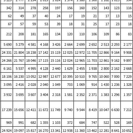
342
314
278
258
197
156
160
152
143
123
116
62
49
37
40
24
17
19
21
17
13
15
67
57
59
53
39
18
31
25
17
23
18
212
208
181
165
134
120
110
106
109
86
83
5 690
5 279
4 581
4 168
3 426
2 664
2 699
2 652
2 513
2 293
2 177
24 331
21 804
18 238
17 142
15 119
12 025
12 972
11 705
12 866
9 164
9 908
24 266
21 767
18 046
17 115
15 116
12 024
12 965
11 703
12 861
9 162
9 897
6 161
5 537
4 995
4 128
2 440
1 629
2 455
1 938
2 800
2 162
2 668
18 106
16 230
13 052
12 987
12 677
10 395
10 510
9 765
10 060
7 000
7 229
3 095
2 416
2 028
2 040
1 049
703
1 069
914
1 430
1 236
1 328
3 932
3 695
3 607
3 404
2 318
1 581
2 352
2 371
1 383
1 296
1 357
17 239
15 656
12 411
11 672
11 749
9 740
9 544
8 419
10 047
6 630
7 212
969
991
682
1 355
1 103
372
684
747
522
528
169
24 924
19 097
15 817
16 270
13 341
12 938
11 360
13 462
12 281
8 641
10 652