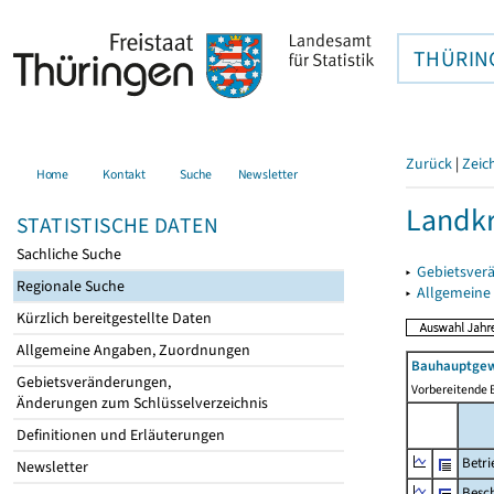
THÜRIN
Zurück
|
Zeic
Home
Kontakt
Suche
Newsletter
Landkr
STATISTISCHE DATEN
Sachliche Suche
▸
Gebietsver
Regionale Suche
▸
Allgemeine
Kürzlich bereitgestellte Daten
Allgemeine Angaben, Zuordnungen
Bauhauptgew
Gebietsveränderungen,
Vorbereitende 
Änderungen zum Schlüsselverzeichnis
Definitionen und Erläuterungen
Betri
Newsletter
Besch