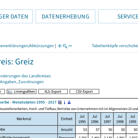
GER DATEN
DATENERHEBUNG
SERVIC
henerklärungen/Abkürzungen
|
Tabellenköpfe verschob
eis: Greiz
änderungen des Landkreises
 Angaben, Zuordnungen
erbe - Monatsdaten 1995 - 2017
Baustellenarbeiten, Hoch- und Tiefbau; Betriebe von Unternehmen mit im Allgemeinen 20 un
Jul
Jui
Jul
Jui
Jul
Merkmal
Einheit
1995
1996
1997
1998
1999
ebe
Anzahl
53
57
50
50
50
äftigte insgesamt
Personen
2 766
2 494
2 136
1 891
1 937