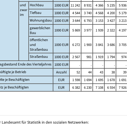
und
Hochbau
1000 EUR
11 242
8 931
4 366
5 235
5 936
zwar
Tiefbau
1000 EUR
4 544
3 740
4 568
4 200
5 179
im
Wohnungsbau
1000 EUR
3 644
6 793
3 153
3 427
3 213
gewerblichen
1000 EUR
5 869
3 977
1 939
2 322
4 197
Bau
öffentlichen
und
1000 EUR
6 272
1 900
3 841
3 686
3 705
Straßenbau
Straßenbau
1000 EUR
2 567
981
1 919
1 794
974
agsbestand Ende des Vierteljahres
1000 EUR
.
.
.
.
.
äftigte je Betrieb
Anzahl
52
44
43
38
39
lte je Beschäftigten
EUR
1 598
1 694
1 695
1 678
1 691
z je Beschäftigten
EUR
6 382
6 230
7 108
6 554
7 926
 Landesamt für Statistik in den sozialen Netzwerken: