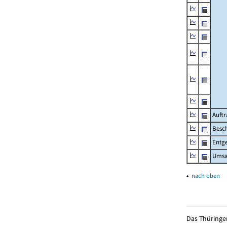
Auftr
Besch
Entge
Umsat
▴
nach oben
Das Thüringer