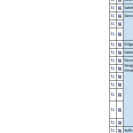
Gelei
Davo
Entge
Gesa
Daru
baug
Umsa
Auft