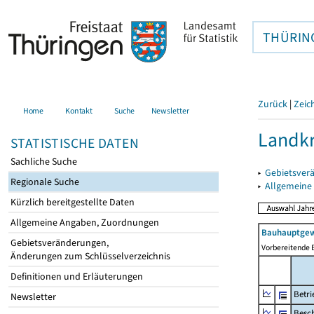
THÜRIN
Zurück
|
Zeic
Home
Kontakt
Suche
Newsletter
Landkr
STATISTISCHE DATEN
Sachliche Suche
▸
Gebietsver
Regionale Suche
▸
Allgemeine
Kürzlich bereitgestellte Daten
Allgemeine Angaben, Zuordnungen
Bauhauptgew
Gebietsveränderungen,
Vorbereitende 
Änderungen zum Schlüsselverzeichnis
Definitionen und Erläuterungen
Betri
Newsletter
Besch