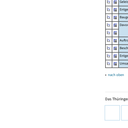
Gelei
Entge
Bauge
Davo
Auftr
Besch
Entge
Umsat
▴
nach oben
Das Thüringer