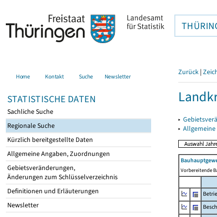
THÜRIN
Zurück
|
Zeic
Home
Kontakt
Suche
Newsletter
Landkr
STATISTISCHE DATEN
Sachliche Suche
▸
Gebietsver
Regionale Suche
▸
Allgemeine
Kürzlich bereitgestellte Daten
Allgemeine Angaben, Zuordnungen
Bauhauptgewer
Gebietsveränderungen,
Vorbereitende B
Änderungen zum Schlüsselverzeichnis
Definitionen und Erläuterungen
Betri
Newsletter
Besch