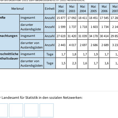
Juli bis Dezember 2021 zum Gebietsstand 01.07.2021 veröffentlicht.
Mai
Mai
Mai
Mai
Mai
Mai
Merkmal
Einheit
2002
2003
2004
2005
2006
200
nfte
insgesamt
Anzahl
15 877
17 092
18 411
18 451
17 545
17 28
darunter
Anzahl
1 599
1 737
1 718
1 603
1 734
2 14
Auslandsgäste
nachtungen
insgesamt
Anzahl
27 619
31 420
31 039
34 178
30 414
29 85
darunter von
Anzahl
2 443
4 017
2 697
2 686
2 689
3 23
Auslandsgästen
hschnittliche
insgesamt
Tage
1,7
1,8
1,7
1,9
1,7
1,
nthaltsdauer
darunter von
Tage
1,5
2,3
1,6
1,7
1,6
1,
Auslandsgästen
 Landesamt für Statistik in den sozialen Netzwerken: