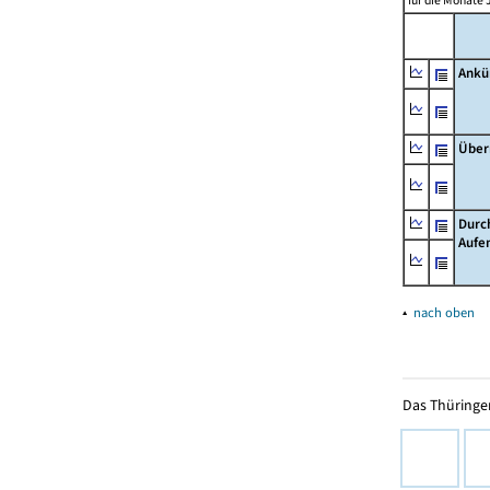
für die Monate 
Ankü
Über
Durc
Aufe
▴
nach oben
Das Thüringer