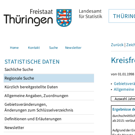
THÜRIN
Zurück
|
Zeic
Home
Kontakt
Suche
Newsletter
Kreisfr
STATISTISCHE DATEN
Sachliche Suche
von 01.01.1998 
Regionale Suche
▸
Gebietsverä
Kürzlich bereitgestellte Daten
▸
Allgemeine
Allgemeine Angaben, Zuordnungen
Gebietsveränderungen,
Ergebnisse d
Änderungen zum Schlüsselverzeichnis
durchschnittli
Definitionen und Erläuterungen
ab 2015: vorläu
Newsletter
Aufgrund der Ei