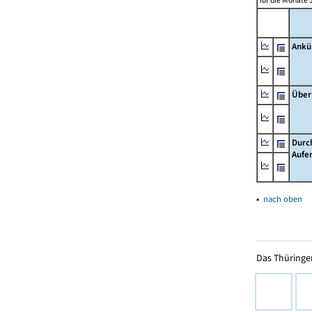
für die Monate 
Ankü
Über
Durc
Aufe
▴
nach oben
Das Thüringer