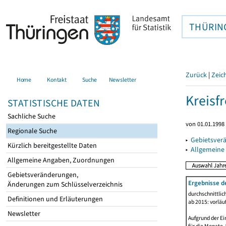
THÜRIN
Zurück
|
Zeic
Home
Kontakt
Suche
Newsletter
Kreisfr
STATISTISCHE DATEN
Sachliche Suche
von 01.01.1998 
Regionale Suche
▸
Gebietsverä
Kürzlich bereitgestellte Daten
▸
Allgemeine
Allgemeine Angaben, Zuordnungen
Gebietsveränderungen,
Ergebnisse d
Änderungen zum Schlüsselverzeichnis
durchschnittli
Definitionen und Erläuterungen
ab 2015: vorläu
Newsletter
Aufgrund der Ei