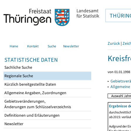
THÜRIN
Zurück
|
Zeic
Home
Kontakt
Suche
Newsletter
Kreisfr
STATISTISCHE DATEN
Sachliche Suche
von 01.01.1998 
Regionale Suche
▸
Gebietsverä
Kürzlich bereitgestellte Daten
▸
Allgemeine
Allgemeine Angaben, Zuordnungen
Gebietsveränderungen,
Ergebnisse d
Änderungen zum Schlüsselverzeichnis
durchschnittli
Definitionen und Erläuterungen
ab 2015: vorläu
Newsletter
Aufgrund der Ei