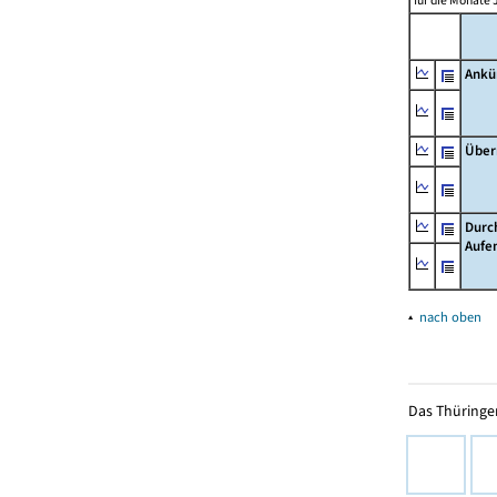
für die Monate 
Ankü
Über
Durc
Aufe
▴
nach oben
Das Thüringer