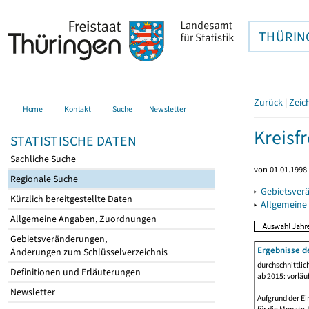
THÜRIN
Zurück
|
Zeic
Home
Kontakt
Suche
Newsletter
Kreisfr
STATISTISCHE DATEN
Sachliche Suche
von 01.01.1998 
Regionale Suche
▸
Gebietsverä
Kürzlich bereitgestellte Daten
▸
Allgemeine
Allgemeine Angaben, Zuordnungen
Gebietsveränderungen,
Ergebnisse d
Änderungen zum Schlüsselverzeichnis
durchschnittli
Definitionen und Erläuterungen
ab 2015: vorläu
Newsletter
Aufgrund der Ei