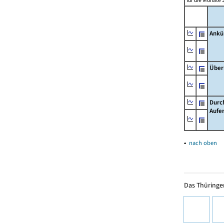
für die Monate 
Ankü
Über
Durc
Aufe
▴
nach oben
Das Thüringer