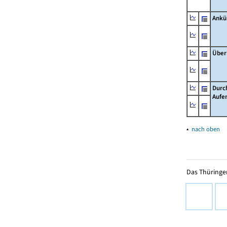
Ankü
Über
Durc
Aufe
▴
nach oben
Das Thüringer