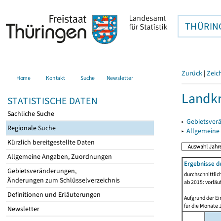
THÜRIN
Zurück
|
Zeic
Home
Kontakt
Suche
Newsletter
Landkr
STATISTISCHE DATEN
Sachliche Suche
▸
Gebietsver
Regionale Suche
▸
Allgemeine
Kürzlich bereitgestellte Daten
Allgemeine Angaben, Zuordnungen
Ergebnisse d
Gebietsveränderungen,
durchschnittli
Änderungen zum Schlüsselverzeichnis
ab 2015: vorläu
Definitionen und Erläuterungen
Aufgrund der Ei
für die Monate 
Newsletter