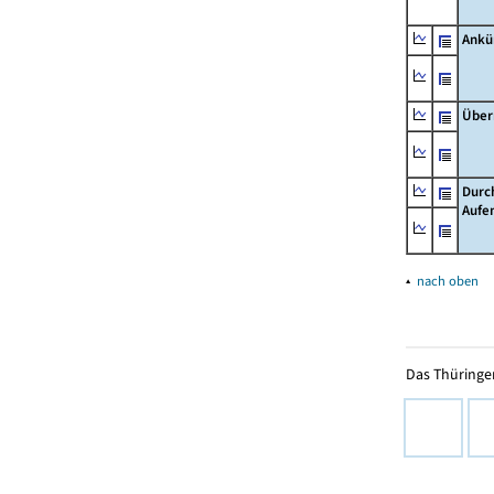
Ankü
Über
Durc
Aufe
▴
nach oben
Das Thüringer