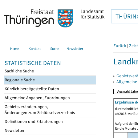
THÜRIN
Zurück
|
Zeic
Home
Kontakt
Suche
Newsletter
Landk
STATISTISCHE DATEN
Sachliche Suche
▸
Gebietsver
Regionale Suche
▸
Allgemeine
Kürzlich bereitgestellte Daten
Allgemeine Angaben, Zuordnungen
Ergebnisse d
Gebietsveränderungen,
durchschnittli
Änderungen zum Schlüsselverzeichnis
ab 2015: vorläu
Definitionen und Erläuterungen
Aufgrund der Ei
für die Monate 
Newsletter