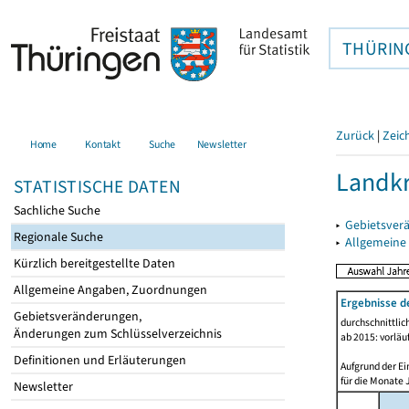
THÜRIN
Zurück
|
Zeic
Home
Kontakt
Suche
Newsletter
Landk
STATISTISCHE DATEN
Sachliche Suche
▸
Gebietsver
Regionale Suche
▸
Allgemeine
Kürzlich bereitgestellte Daten
Allgemeine Angaben, Zuordnungen
Ergebnisse d
Gebietsveränderungen,
durchschnittli
Änderungen zum Schlüsselverzeichnis
ab 2015: vorläu
Definitionen und Erläuterungen
Aufgrund der Ei
für die Monate 
Newsletter