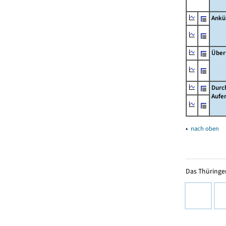
Ankü
Über
Durc
Aufe
▴
nach oben
Das Thüringer