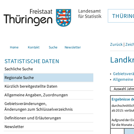
THÜRIN
Zurück
|
Zeic
Home
Kontakt
Suche
Newsletter
Landk
STATISTISCHE DATEN
Sachliche Suche
▸
Gebietsver
Regionale Suche
▸
Allgemeine
Kürzlich bereitgestellte Daten
Allgemeine Angaben, Zuordnungen
Ergebnisse d
Gebietsveränderungen,
durchschnittli
Änderungen zum Schlüsselverzeichnis
ab 2015: vorläu
Definitionen und Erläuterungen
Aufgrund der Ei
für die Monate 
Newsletter