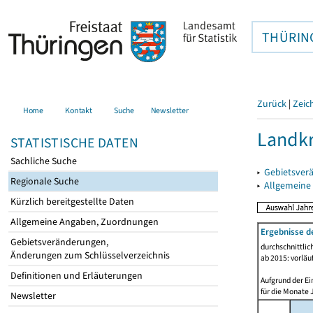
THÜRIN
Zurück
|
Zeic
Home
Kontakt
Suche
Newsletter
Landkr
STATISTISCHE DATEN
Sachliche Suche
▸
Gebietsver
Regionale Suche
▸
Allgemeine
Kürzlich bereitgestellte Daten
Allgemeine Angaben, Zuordnungen
Ergebnisse d
Gebietsveränderungen,
durchschnittli
Änderungen zum Schlüsselverzeichnis
ab 2015: vorläu
Definitionen und Erläuterungen
Aufgrund der Ei
für die Monate 
Newsletter