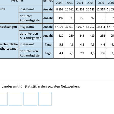
Merkmal
Einheit
2002
2003
2004
2005
2006
200
nfte
insgesamt
Anzahl
8 899
10 011
11 303
10 188
11 519
11 05
darunter
Anzahl
197
121
156
97
91
7
Auslandsgäste
nachtungen
insgesamt
Anzahl
47 527
47 857
53 972
47 252
50 364
47 57
darunter von
Anzahl
810
260
445
439
234
25
Auslandsgästen
hschnittliche
insgesamt
Tage
5,3
4,8
4,8
4,6
4,4
4,
nthaltsdauer
darunter von
Tage
4,1
2,1
2,9
4,5
2,6
3,
Auslandsgästen
 Landesamt für Statistik in den sozialen Netzwerken: