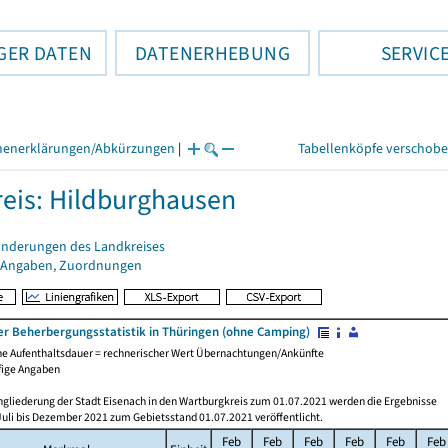
GER DATEN
DATENERHEBUNG
SERVIC
henerklärungen/Abkürzungen
|
Tabellenköpfe verschob
eis: Hildburghausen
änderungen des Landkreises
 Angaben, Zuordnungen
er Beherbergungsstatistik in Thüringen (ohne Camping)
che Aufenthaltsdauer = rechnerischer Wert Übernachtungen/Ankünfte
fige Angaben
ngliederung der Stadt Eisenach in den Wartburgkreis zum 01.07.2021 werden die Ergebnisse
Juli bis Dezember 2021 zum Gebietsstand 01.07.2021 veröffentlicht.
Feb
Feb
Feb
Feb
Feb
Feb