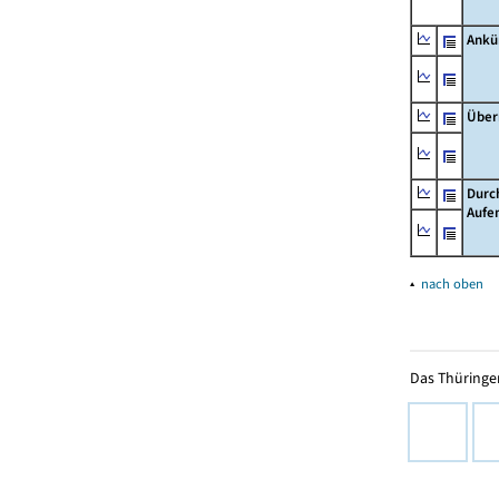
Ankü
Über
Durc
Aufe
▴
nach oben
Das Thüringer